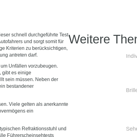
ieser schnell durchgeführte Test
Weitere Th
tofahrers und sorgt somit für
ge Kriterien zu berücksichtigen,
ung antreten darf.
Indi
, um Unfällen vorzubeugen.
 gibt es einige
füllt sein müssen. Neben der
ein bestandener
Bril
en. Viele gelten als anerkannte
ehvermögens ein
Sehe
 typischen Refraktionsstuhl und
lle Führerscheinsehtests