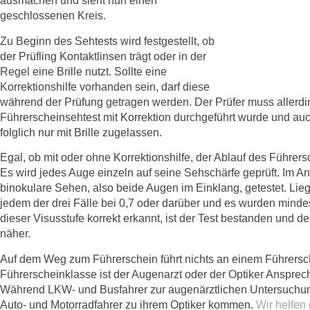
ausmachen und sieht nun einen
geschlossenen Kreis
.
Zu Beginn des Sehtests wird festgestellt, ob
der Prüfling Kontaktlinsen trägt oder in der
Regel eine Brille nutzt. Sollte eine
Korrektionshilfe
vorhanden sein, darf diese
während der Prüfung getragen werden. Der Prüfer muss allerdi
Führerscheinsehtest mit Korrektion durchgeführt wurde und au
folglich nur mit Brille zugelassen.
Egal, ob mit oder ohne Korrektionshilfe, der Ablauf des Führers
Es wird jedes Auge einzeln auf seine
Sehschärfe
geprüft. Im A
binokulare Sehen, also beide Augen im Einklang, getestet. Liegt
jedem der drei Fälle bei 0,7 oder darüber und es wurden mind
dieser Visusstufe korrekt erkannt, ist der Test
bestanden
und der
näher.
Auf dem Weg zum Führerschein führt nichts an einem Führersch
Führerscheinklasse ist der Augenarzt oder der Optiker Anspre
Während LKW- und Busfahrer zur augenärztlichen Untersuch
Auto- und Motorradfahrer zu ihrem Optiker kommen.
Wir helfen 