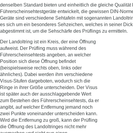
denselben
Standard
bieten und einheitlich die gleiche Qualität 
Führerscheinsehtestgeräte
entwickelt, die gewissen DIN-Norme
Geräte sind verschiedene Sehtafeln mit sogenannten
Landoltri
es sich um ein besonderes Sehzeichen, welches in seiner Dic
abgestimmt ist, um die
Sehschärfe
des Prüflings zu ermitteln.
Der Landoltring ist ein Kreis, der eine
Öffnung
aufweist. Der Prüfling muss während des
Führerscheinsehtests angeben, an welcher
Position sich diese Öffnung befindet
(beispielsweise rechts oben, links oder
ähnliches). Dabei werden ihm verschiedene
Visus-Stufen
dargeboten, wodurch sich die
Ringe in ihrer Größe unterscheiden. Der Visus
ist später auch der ausschlaggebende Wert
zum
Bestehen
des Führerscheinsehtests, da er
angibt, auf welcher Entfernung jemand noch
zwei Punkte voneinander unterscheiden kann.
Wird die Entfernung zu groß, kann der Prüfling
die Öffnung des Landoltringes nicht mehr